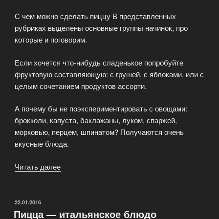
С чем можно сделать пиццу В представленных
рубриках выделены основные группы начинок, про
которые и поговорим.
Если хочется что-нибудь сладенькое попробуйте
фруктовую составляющую: с грушей, с яблоками, или с
целым сочетанием продуктов ассорти.
А почему бы не поэкспериментировать с овощами:
брокколи, капуста, баклажаны, луком, спаржей,
морковью, перцем, шпинатом? Получаются очень
вкусные блюда.
Читать далее
«Разнообразные
начинки
для
пиццы»
ОПУБЛИКОВАНО
22.01.2016
Пицца — итальянское блюдо