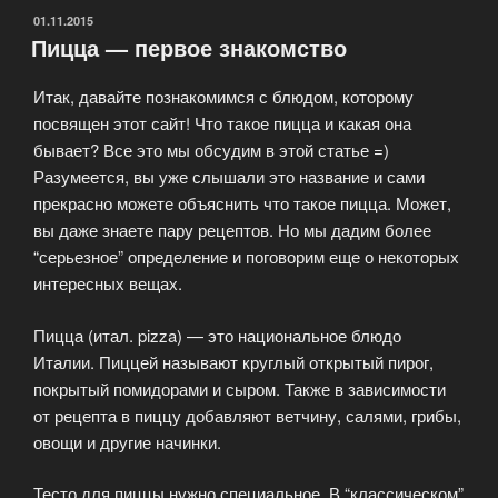
ОПУБЛИКОВАНО
01.11.2015
Пицца — первое знакомство
Итак, давайте познакомимся с блюдом, которому
посвящен этот сайт! Что такое пицца и какая она
бывает? Все это мы обсудим в этой статье =)
Разумеется, вы уже слышали это название и сами
прекрасно можете объяснить что такое пицца. Может,
вы даже знаете пару рецептов. Но мы дадим более
“серьезное” определение и поговорим еще о некоторых
интересных вещах.
Пицца (итал. pizza) — это национальное блюдо
Италии. Пиццей называют круглый открытый пирог,
покрытый помидорами и сыром. Также в зависимости
от рецепта в пиццу добавляют ветчину, салями, грибы,
овощи и другие начинки.
Тесто для пиццы нужно специальное. В “классическом”