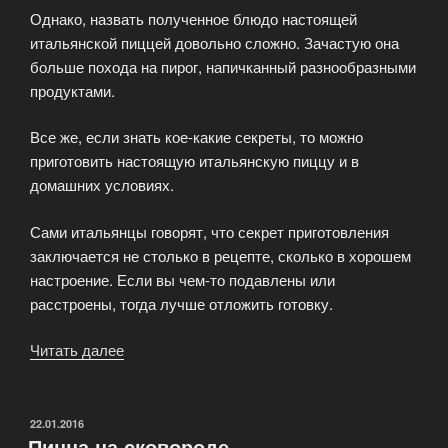
Однако, назвать полученное блюдо настоящей
итальянской пиццей довольно сложно. Зачастую она
больше похода на пирог, напичканный разнообразными
продуктами.
Все же, если знать кое-какие секреты, то можно
приготовить настоящую итальянскую пиццу и в
домашних условиях.
Сами итальянцы говорят, что секрет приготовления
заключается не столько в рецепте, сколько в хорошем
настроение. Если вы чем-то подавлены или
расстроены, тогда лучше отложить готовку.
Читать далее
«Правильная
Итальянская
пицца
в
ОПУБЛИКОВАНО
22.01.2016
Пицца на сковороде
домашних