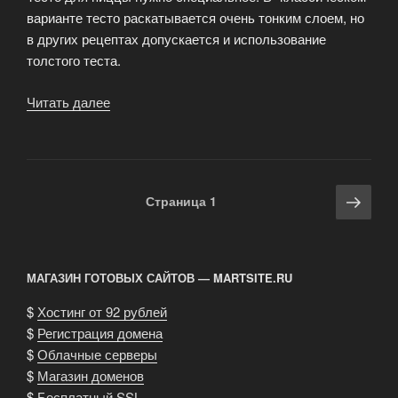
варианте тесто раскатывается очень тонким слоем, но
в других рецептах допускается и использование
толстого теста.
Читать далее
«Пицца
—
первое
знакомство»
Навигация
Сле
Страница
1
по
стра
записям
МАГАЗИН ГОТОВЫХ САЙТОВ — MARTSITE.RU
$
Хостинг от 92 рублей
$
Регистрация домена
$
Облачные серверы
$
Магазин доменов
$
Бесплатный SSL