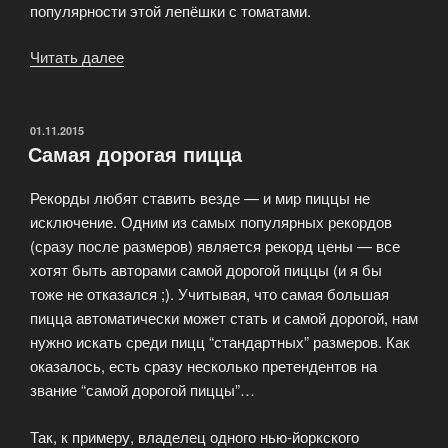
популярности этой лепёшки с томатами.
Читать далее
«Кто
изобрёл
пиццу?»
ОПУБЛИКОВАНО
01.11.2015
Самая дорогая пицца
Рекорды любят ставить везде — и мир пиццы не
исключение. Одним из самых популярных рекордов
(сразу после размеров) является рекорд цены — все
хотят быть авторами самой дорогой пиццы (и я бы
тоже не отказался ;). Учитывая, что самая большая
пицца автоматически может стать и самой дорогой, нам
нужно искать среди пицц “стандартных” размеров. Как
оказалось, есть сразу несколько претендентов на
звание “самой дорогой пиццы”…
Так, к примеру, владелец одного нью-йоркского