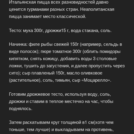
Итальянская пицца всех разновидностей давно
ценится гурманами разных стран. Неаполитанская
пицца занимает место классической.
Тесто: мука 300г, дрожжи15 г, вода стакана, соль.
Начинка: филе рыбы свежей 150г (например, сельдь в
виде полосок); пюре томатное 300г (облить помидоры
кипятком, снять кожицу, добавить воды 3 столовые
ложки, тушить до загустения, и далее пропустить через
сито); сыр плавленый 150г, масло оливковое
(растительное), соль, тимьян, сыр «Моцарелло».
Готовим дрожжевое тесто, используя воду, соль,
дрожжи и ставим в теплое местечко на час, чтобы
поднялось.
Затем раскатываем круг толщиной в1 см(хотя чем
тоньше, тем лучше) и выкладываем на противень,