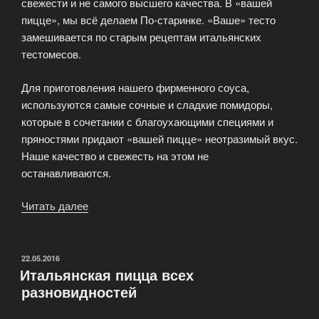
свежести и не самого высшего качества. В «вашей
пицце», мы всё делаем По-старинке. «Ваше» тесто
замешивается по старым рецептам итальянских
тестомесов.
Для приготовления нашего фирменного соуса,
используются самые сочные и сладкие помидоры,
которые в сочетании с благоухающими специями и
пряностями придают «вашей пицце» неотразимый вкус.
Наше качество и свежесть на этом не
останавливаются.
Читать далее
«Ваша
Пицца
это
качество,
ОПУБЛИКОВАНО
22.05.2016
Итальянская пицца всех
которое
разновидностей
можно
попробовать.»