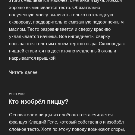
хорошо вымешивается тесто. Обязательно
полученную массу выливать только на холодную
сковороду, предварительно смазанную подсолнечным
маслом. Тесто разравнивается и сверху красиво
укладывается начинка. Все ингредиенты сверху
посыпаются толстым слоем тертого сыра. Сковорода с
пиццей ставится на достаточно медленный огонь и
накрывается крышкой.
Читать далее
«Пицца
на
сковороде»
ОПУБЛИКОВАНО
21.01.2016
Кто изобрёл пиццу?
Основателем пиццы из слоёного теста считается
француз Клавдий Геле, который собственно и изобрёл
слоёное тесто. Хотя по этому поводу возникают споры,