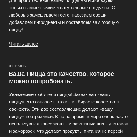
только самые свежие и натуральные продукты. С
любовью замешиваем тесто, нарезаем овощи,
добавляем ингридиенты и доставляем вам горячую
пиццу!
Читать далее
«33
Pizza
—
Итальянская
ОПУБЛИКОВАНО
31.05.2016
Ваша Пицца это качество, которое
пицца
можно попробовать.
33
см.
Уважаемые любители пиццы! Заказывая «вашу
прямо
пиццу», это означает, что вы выбираете качество и
из
свежесть. Эти две составляющие делают «вашу
печи»
пиццу» неотразимой. В наше время, в мире очень часто
используются консерванты и различные виды упаковок
и заморозок, что делают продукты питания не первой