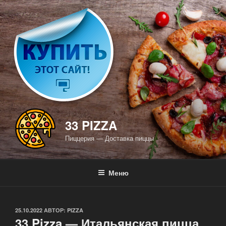
Перейти
к
содержимому
33 PIZZA
Пиццерия — Доставка пиццы
Меню
ОПУБЛИКОВАНО
25.10.2022
АВТОР:
PIZZA
33 Pizza — Итальянская пицца