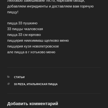
любовью замешиваем тесто, нарезаем овощи,
добавляем ингридиенты и доставляем вам горячую
пиццу!
пицца 33 пушкино
33 пиццы чкаловская
пицца 33 см юрлово
пиццерия ниихиммаш щелково меню
пиццерия кузя новопетровское
але пицца в г хотьково меню
РУБРИКИ
СТАТЬИ
МЕТКИ
33 PIZZA
,
ИТАЛЬЯНСКАЯ ПИЦЦА
Добавить комментарий