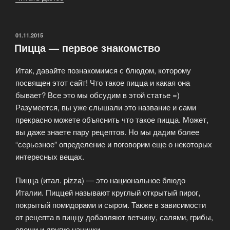
дорогая
пицца»
ОПУБЛИКОВАНО
01.11.2015
Пицца — первое знакомство
Итак, давайте познакомимся с блюдом, которому
посвящен этот сайт! Что такое пицца и какая она
бывает? Все это мы обсудим в этой статье =)
Разумеется, вы уже слышали это название и сами
прекрасно можете объяснить что такое пицца. Может,
вы даже знаете пару рецептов. Но мы дадим более
“серьезное” определение и поговорим еще о некоторых
интересных вещах.
Пицца (итал. pizza) — это национальное блюдо
Италии. Пиццей называют круглый открытый пирог,
покрытый помидорами и сыром. Также в зависимости
от рецепта в пиццу добавляют ветчину, салями, грибы,
овощи и другие начинки.