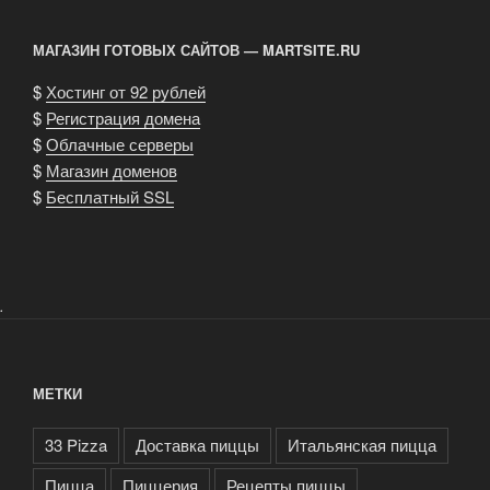
Москве
купить
МАГАЗИН ГОТОВЫХ САЙТОВ — MARTSITE.RU
пиццу?»
$
Хостинг от 92 рублей
$
Регистрация домена
$
Облачные серверы
$
Магазин доменов
$
Бесплатный SSL
.
МЕТКИ
33 Pizza
Доставка пиццы
Итальянская пицца
Пицца
Пиццерия
Рецепты пиццы