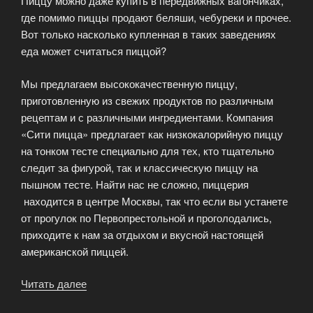
Пиццу можно даже купить в передвижных вагончиках,
где помимо пиццы продают беляши, чебуреки и прочее.
Вот только насколько купленная в таких заведениях
еда может считаться пиццой?
Мы предлагаем высококачественную пиццу,
приготовленную из свежих продуктов по различным
рецептам и с различными ингредиентами. Компания
«Сити пицца» предлагает как низкокалорийную пиццу
на тонком тесте специально для тех, кто тщательно
следит за фигурой, так и классическую пиццу на
пышном тесте. Найти нас не сложно, пиццерия
находится в центре Москвы, так что если вы устанете
от прогулок по Первопрестольной и проголодались,
приходите к нам за отдыхом и вкусной настоящей
американской пиццей.
Читать далее
«Где
в