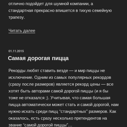
отлично подойдет для шумной компании, а
стандартная прекрасно впишется в тихую семейную
трапезу.
Читать далее
«Доставка
пиццы
из
популярной
ОПУБЛИКОВАНО
01.11.2015
Самая дорогая пицца
пиццерии»
Рекорды любят ставить везде — и мир пиццы не
исключение. Одним из самых популярных рекордов
(сразу после размеров) является рекорд цены — все
хотят быть авторами самой дорогой пиццы (и я бы
тоже не отказался ;). Учитывая, что самая большая
пицца автоматически может стать и самой дорогой, нам
нужно искать среди пицц “стандартных” размеров. Как
оказалось, есть сразу несколько претендентов на
звание “самой дорогой пиццы”…